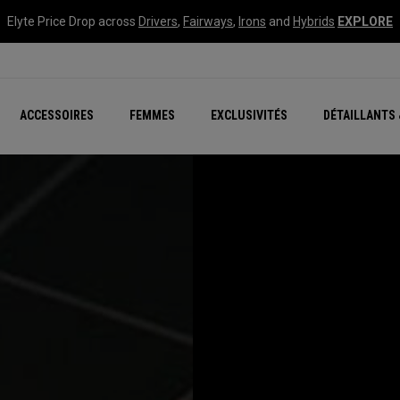
Elyte Price Drop across
Drivers
,
Fairways
,
Irons
and
Hybrids
EXPLORE
tées
ccessoires
Nouvelle série – Quan
Famille Chrome Soft
Chrome Tour : Majeur De
New - REVA Complete S
Online Selector Tools
ACCESSOIRES
FEMMES
EXCLUSIVITÉS
DÉTAILLANTS 
Exclusivités - Balles de 
Callaway Clubhouse Liv