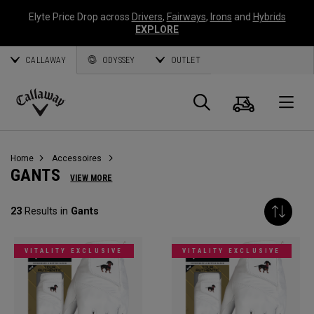
Elyte Price Drop across
Drivers
,
Fairways
,
Irons
and
Hybrids
EXPLORE
CALLAWAY
ODYSSEY
OUTLET
Panier
Recherch
O
Callaway
Golf
Home
Accessoires
GANTS
VIEW MORE
23
Results in
Gants
VITALITY EXCLUSIVE
VITALITY EXCLUSIVE