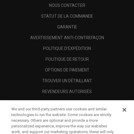
NOUS CONTACTER
STATUT DE LA COMMANDE
GARANTIE
AVERTISSEMENT ANTI-CONTREFAÇON
POLITIQUE D'EXPÉDITION
POLITIQUE DE RETOUR
OPTIONS DE PAIEMENT
TROUVER UN DÉTAILLANT
REVENDEURS AUTORISÉS
SCAM AWARENESS
We and our third-party partners use cookies and similar
A PROPOS
technologies to run the website. Some cookies are strictly
necessary. Others are optional and provide a more
MENTIONS LÉGALES
personalized experience, improve the way our websites
work, and support our marketing operations; these will only