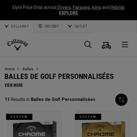
Elyte Price Drop across
Drivers
,
Fairways
,
Irons
and
Hybrids
EXPLORE
CALLAWAY
ODYSSEY
OUTLET
Panier
Recherch
O
Callaway
Golf
Home
Balles
BALLES DE GOLF PERSONNALISÉES
VIEW MORE
11
Results in
Balles de Golf Personnalisées
CUSTOM
CUSTOM