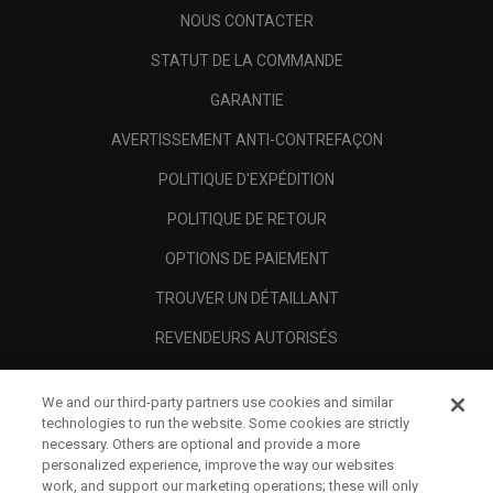
NOUS CONTACTER
STATUT DE LA COMMANDE
GARANTIE
AVERTISSEMENT ANTI-CONTREFAÇON
POLITIQUE D'EXPÉDITION
POLITIQUE DE RETOUR
OPTIONS DE PAIEMENT
TROUVER UN DÉTAILLANT
REVENDEURS AUTORISÉS
SCAM AWARENESS
We and our third-party partners use cookies and similar
A PROPOS
technologies to run the website. Some cookies are strictly
necessary. Others are optional and provide a more
MENTIONS LÉGALES
personalized experience, improve the way our websites
work, and support our marketing operations; these will only