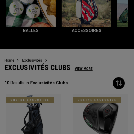
BALLES
ACCESSOIRES
T
Home
Exclusivités
EXCLUSIVITÉS CLUBS
VIEW MORE
10
Results in
Exclusivités Clubs
ONLINE EXCLUSIVE
ONLINE EXCLUSIVE