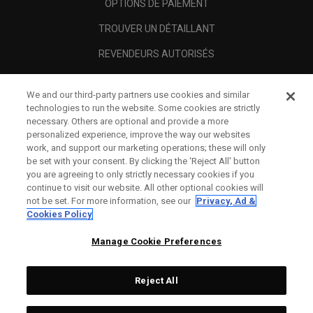
OPTIONS DE PAIEMENT
TROUVER UN DÉTAILLANT
REVENDEURS AUTORISÉS
SCAM AWARENESS
We and our third-party partners use cookies and similar
A PROPOS
technologies to run the website. Some cookies are strictly
necessary. Others are optional and provide a more
MENTIONS LÉGALES
personalized experience, improve the way our websites
work, and support our marketing operations; these will only
be set with your consent. By clicking the ‘Reject All' button
you are agreeing to only strictly necessary cookies if you
continue to visit our website. All other optional cookies will
not be set. For more information, see our
Privacy, Ad &
Cookies Policy
Manage Cookie Preferences
Reject All