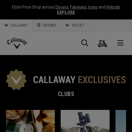
Elyte Price Drop across
Drivers
,
Fairways
,
Irons
and
Hybrids
EXPLORE
CALLAWAY
ODYSSEY
OUTLET
Panier
Recherch
O
Callaway
Golf
CLUBS