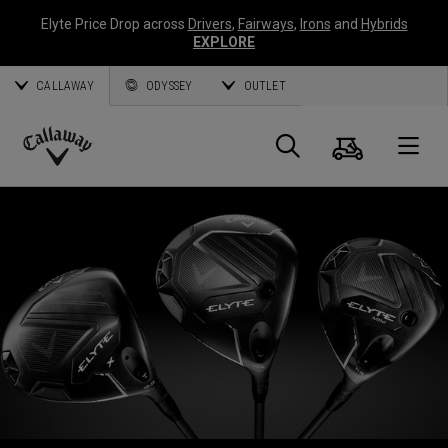
Elyte Price Drop across
Drivers
,
Fairways
,
Irons
and
Hybrids
EXPLORE
CALLAWAY
ODYSSEY
OUTLET
Panier
Recherch
O
Callaway
Golf