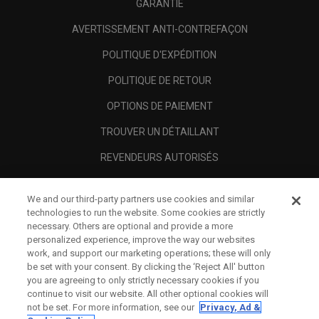
GARANTIE
AVERTISSEMENT ANTI-CONTREFAÇON
POLITIQUE D'EXPÉDITION
POLITIQUE DE RETOUR
OPTIONS DE PAIEMENT
TROUVER UN DÉTAILLANT
REVENDEURS AUTORISÉS
SCAM AWARENESS
We and our third-party partners use cookies and similar
A PROPOS
technologies to run the website. Some cookies are strictly
necessary. Others are optional and provide a more
MENTIONS LÉGALES
personalized experience, improve the way our websites
work, and support our marketing operations; these will only
be set with your consent. By clicking the ‘Reject All' button
you are agreeing to only strictly necessary cookies if you
continue to visit our website. All other optional cookies will
not be set. For more information, see our
Privacy, Ad &