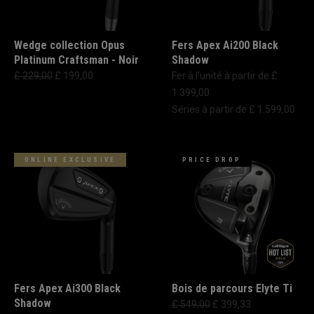
Wedge collection Opus
Fers Apex Ai200 Black
Platinum Craftsman - Noir
Shadow
£ 229,00
£ 199,00
Fer à l'unité à partir de £
1.399,00
Séries à partir de £ 1.599,00
ONLINE EXCLUSIVE
PRICE DROP
Fers Apex Ai300 Black
Bois de parcours Elyte Ti
Shadow
£ 549,00
£ 399,33