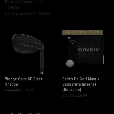
Fer à l'unité à partir de £
1.399,00
Séries à partir de £ 1.599,00
ONLINE EXCLUSIVE
Wedge Opus SP Black
Balles De Golf Mavrik -
Shadow
Exclusivité Internet
(Douzaine)
£ 199,00
£ 179,00
£ 35,00
£ 26,99
OUTLET - 15% OFF