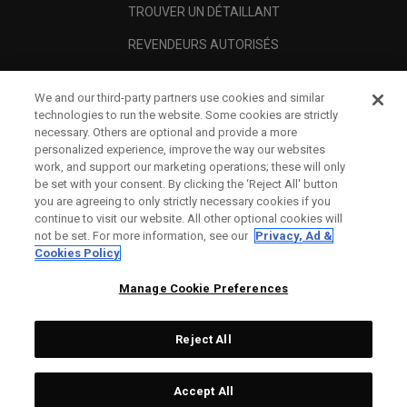
TROUVER UN DÉTAILLANT
REVENDEURS AUTORISÉS
SCAM AWARENESS
We and our third-party partners use cookies and similar
A PROPOS
technologies to run the website. Some cookies are strictly
necessary. Others are optional and provide a more
MENTIONS LÉGALES
personalized experience, improve the way our websites
work, and support our marketing operations; these will only
be set with your consent. By clicking the ‘Reject All' button
you are agreeing to only strictly necessary cookies if you
continue to visit our website. All other optional cookies will
not be set. For more information, see our
Privacy, Ad &
Cookies Policy
Manage Cookie Preferences
Reject All
©
2026
Topgolf Callaway Brands.
Accept All
Specs
CONFIGURE
All rights reserved.