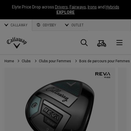
Elyte Price Drop across
Drivers
,
Fairways
,
Irons
and
Hybrids
EXPLORE
CALLAWAY
ODYSSEY
OUTLET
Panier
Recherch
O
Callaway
Golf
Home
Clubs
Clubs pour Femmes
Bois de parcours pour Femmes