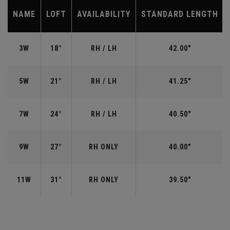
NAME
LOFT
AVAILABILITY
STANDARD LENGTH
3W
18°
RH / LH
42.00"
5W
21°
RH / LH
41.25"
7W
24°
RH / LH
40.50"
9W
27°
RH ONLY
40.00"
11W
31°
RH ONLY
39.50"