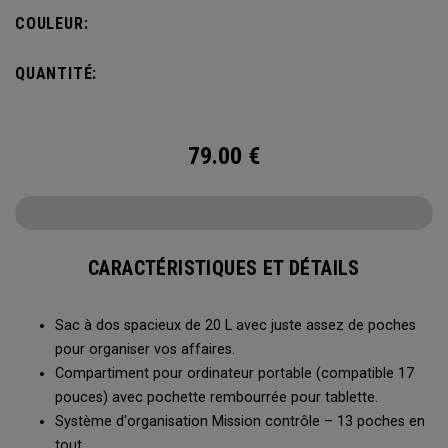
de voyage idéal vous permettra d'emporter l'essentiel tout
COULEUR:
en restant organisé.
QUANTITÉ:
79.00
€
CARACTÉRISTIQUES ET DÉTAILS
Sac à dos spacieux de 20 L avec juste assez de poches
pour organiser vos affaires.
Compartiment pour ordinateur portable (compatible 17
pouces) avec pochette rembourrée pour tablette.
Système d'organisation Mission contrôle – 13 poches en
tout