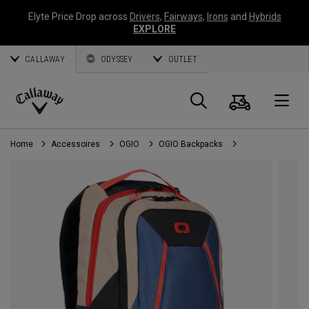
Elyte Price Drop across
Drivers
,
Fairways
,
Irons
and
Hybrids
EXPLORE
CALLAWAY
ODYSSEY
OUTLET
Panier
Recherch
O
Callaway
Golf
Home
Accessoires
OGIO
OGIO Backpacks