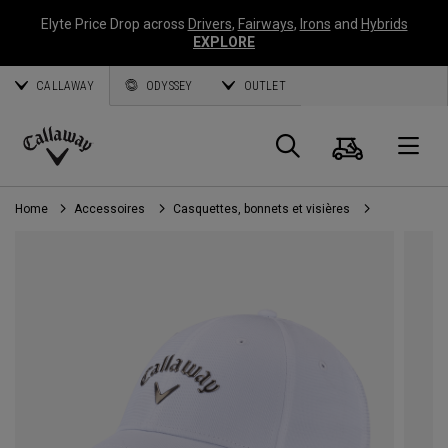
Elyte Price Drop across
Drivers
,
Fairways
,
Irons
and
Hybrids
EXPLORE
CALLAWAY
ODYSSEY
OUTLET
Panier
Recherch
O
Callaway
Golf
Home
Accessoires
Casquettes, bonnets et visières