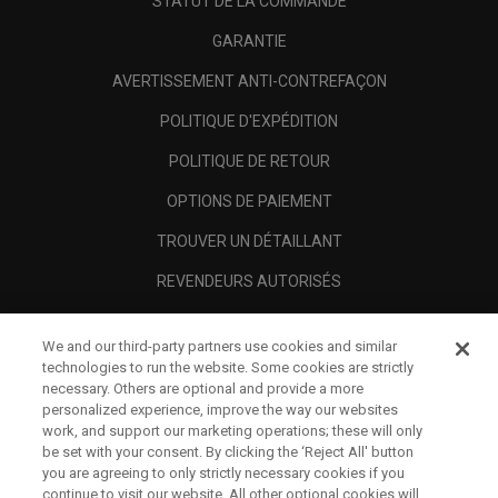
STATUT DE LA COMMANDE
GARANTIE
AVERTISSEMENT ANTI-CONTREFAÇON
POLITIQUE D'EXPÉDITION
POLITIQUE DE RETOUR
OPTIONS DE PAIEMENT
TROUVER UN DÉTAILLANT
REVENDEURS AUTORISÉS
SCAM AWARENESS
We and our third-party partners use cookies and similar
A PROPOS
technologies to run the website. Some cookies are strictly
necessary. Others are optional and provide a more
MENTIONS LÉGALES
personalized experience, improve the way our websites
work, and support our marketing operations; these will only
be set with your consent. By clicking the ‘Reject All' button
you are agreeing to only strictly necessary cookies if you
continue to visit our website. All other optional cookies will