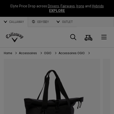
Elyte Price Drop across
Drivers
,
Fairways
,
Irons
and
Hybrids
EXPLORE
CALLAWAY
ODYSSEY
OUTLET
Panier
Recherch
O
Callaway
Golf
Home
Accessoires
OGIO
Accessoires OGIO