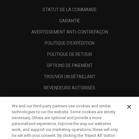
STATUT DE LA COMMANDE
GARANTIE
AVERTISSEMENT ANTI-CONTREFAÇON
POLITIQUE D'EXPÉDITION
POLITIQUE DE RETOUR
OPTIONS DE PAIEMENT
TROUVER UN DÉTAILLANT
REVENDEURS AUTORISÉS
SCAM AWARENESS
We and our third-party partners use cookies and similar
A PROPOS
technologies to run the website. Some cookies are strictly
necessary. Others are optional and provide a more
MENTIONS LÉGALES
personalized experience, improve the way our websites
work, and support our marketing operations; these will only
be set with your consent. By clicking the ‘Reject All' button