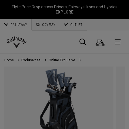
Elyte Price Drop across
Drivers
,
Fairways
,
Irons
and
Hybrids
EXPLORE
CALLAWAY
ODYSSEY
OUTLET
Panier
Recherch
O
Callaway
Golf
Home
Exclusivités
Online Exclusive