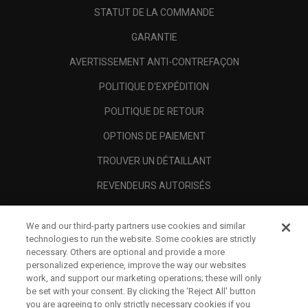
STATUT DE LA COMMANDE
GARANTIE
AVERTISSEMENT ANTI-CONTREFAÇON
POLITIQUE D'EXPÉDITION
POLITIQUE DE RETOUR
OPTIONS DE PAIEMENT
TROUVER UN DÉTAILLANT
REVENDEURS AUTORISÉS
SCAM AWARENESS
We and our third-party partners use cookies and similar
A PROPOS
technologies to run the website. Some cookies are strictly
necessary. Others are optional and provide a more
MENTIONS LÉGALES
personalized experience, improve the way our websites
work, and support our marketing operations; these will only
be set with your consent. By clicking the ‘Reject All' button
you are agreeing to only strictly necessary cookies if you