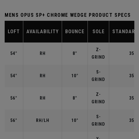
MENS OPUS SP+ CHROME WEDGE PRODUCT SPECS
LOFT
AVAILABILITY
BOUNCE
SOLE
STANDARD
Z-
54°
RH
8°
35.2
GRIND
S-
54°
RH
10°
35.2
GRIND
Z-
56°
RH
8°
35.2
GRIND
S-
56°
RH/LH
10°
35.2
GRIND