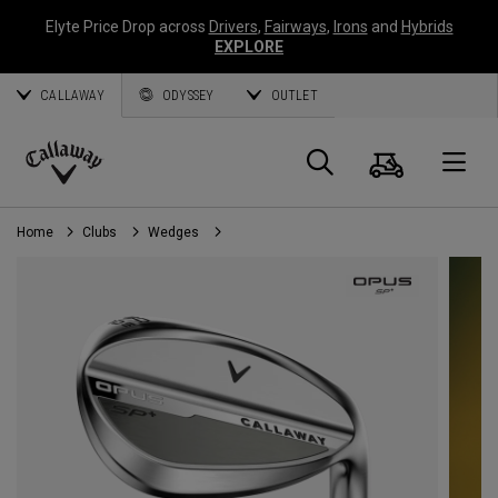
Elyte Price Drop across
Drivers
,
Fairways
,
Irons
and
Hybrids
EXPLORE
CALLAWAY
ODYSSEY
OUTLET
Panier
Recherch
O
Callaway
Golf
Home
Clubs
Wedges