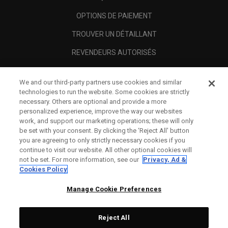
OPTIONS DE PAIEMENT
TROUVER UN DÉTAILLANT
REVENDEURS AUTORISÉS
SCAM AWARENESS
We and our third-party partners use cookies and similar
A PROPOS
technologies to run the website. Some cookies are strictly
necessary. Others are optional and provide a more
MENTIONS LÉGALES
personalized experience, improve the way our websites
work, and support our marketing operations; these will only
be set with your consent. By clicking the ‘Reject All' button
you are agreeing to only strictly necessary cookies if you
continue to visit our website. All other optional cookies will
not be set. For more information, see our
Privacy, Ad &
Cookies Policy
Manage Cookie Preferences
Reject All