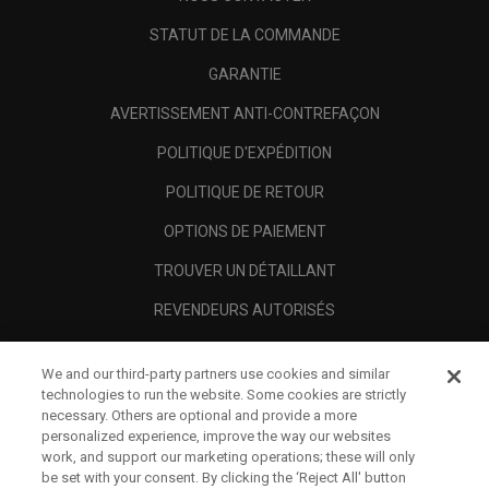
STATUT DE LA COMMANDE
GARANTIE
AVERTISSEMENT ANTI-CONTREFAÇON
POLITIQUE D'EXPÉDITION
POLITIQUE DE RETOUR
OPTIONS DE PAIEMENT
TROUVER UN DÉTAILLANT
REVENDEURS AUTORISÉS
SCAM AWARENESS
We and our third-party partners use cookies and similar
A PROPOS
technologies to run the website. Some cookies are strictly
necessary. Others are optional and provide a more
MENTIONS LÉGALES
personalized experience, improve the way our websites
work, and support our marketing operations; these will only
be set with your consent. By clicking the ‘Reject All' button