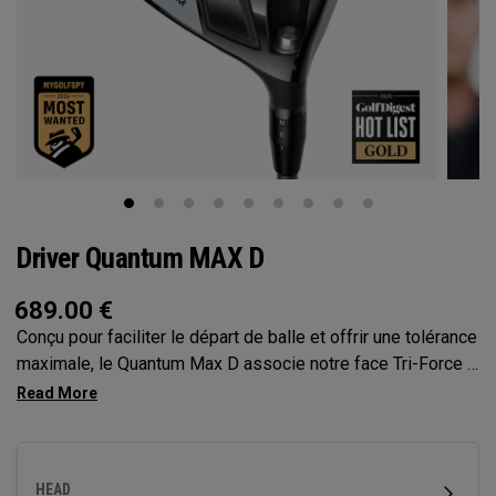
Driver Quantum MAX D
689.00
€
Conçu pour faciliter le départ de balle et offrir une tolérance
maximale, le Quantum Max D associe notre face Tri-Force à
la cartographie de face optimisée par l’IA nouvelle
génération pour offrir un départ de balle élevé, un léger
draw et une vitesse puissante, le tout sans sacrifier le
contrôle
HEAD