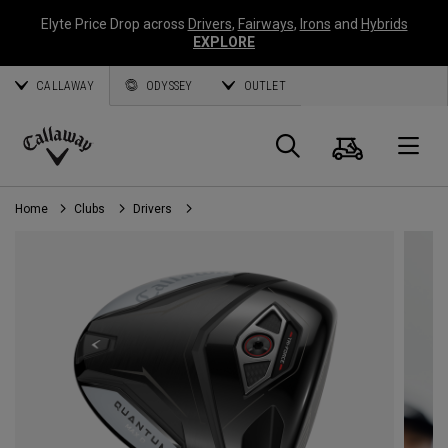
Elyte Price Drop across
Drivers
,
Fairways
,
Irons
and
Hybrids
EXPLORE
CALLAWAY
ODYSSEY
OUTLET
Panier
Recherch
O
Callaway
Golf
Home
Clubs
Drivers