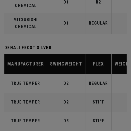
D1
R2
4
CHEMICAL
MITSUBISHI
D1
REGULAR
4
CHEMICAL
DENALI FROST SILVER
MANUFACTURER
SWINGWEIGHT
FLEX
WEIGH
TRUE TEMPER
D2
REGULAR
5
TRUE TEMPER
D2
STIFF
5
TRUE TEMPER
D3
STIFF
6