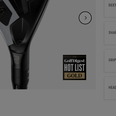
mélang
DEXT
et de 
en hau
SHA
GRIP
HEA