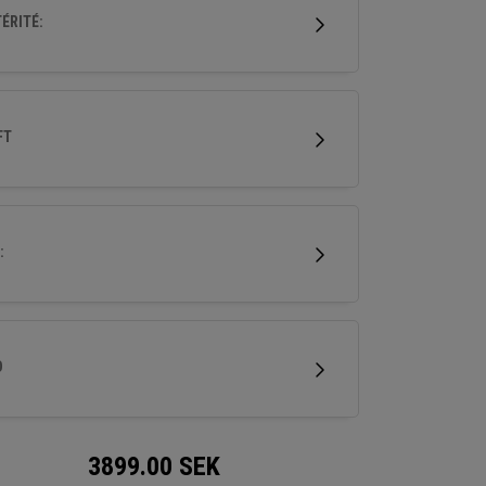
e polyvalent de départ de balle, de tolérance
ÉRITÉ:
contrôle de coup, ce qui en fait un choix fiable
t du sac.
FT
:
D
3899.00
SEK