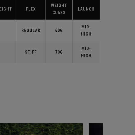
WEIGHT
EIGHT
FLEX
LAUNCH
CLASS
MID-
REGULAR
60G
HIGH
MID-
STIFF
70G
HIGH