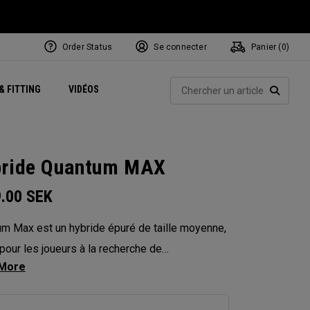
Order Status
Se connecter
Panier (
0
)
Centres de Performance
tum
 Juillet
ets
Exclusive Mavrik Complete Sets
Exclusivités - Balles de Golf
NEW Headwear
Women's Golf Balls
Rech
& FITTING
VIDÉOS
Régionaux
Golf
e
Exclusivités - Accessoires
Pass It On
RECHE
ride Quantum MAX
9.00
SEK
m Max est un hybride épuré de taille moyenne,
pour les joueurs à la recherche de
mances équilibrées. Avec un centre de gravité
 et une hauteur de face modérée, il offre un