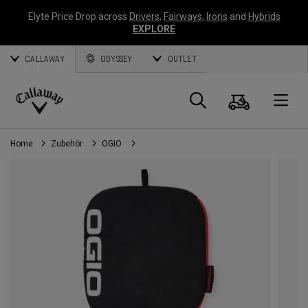
Elyte Price Drop across
Drivers
,
Fairways
,
Irons
and
Hybrids
EXPLORE
CALLAWAY
ODYSSEY
OUTLET
Warenk
Suche
O
Callaway
Golf
Home
Zubehör
OGIO