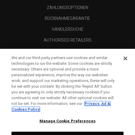
ZAHLUNGSOPTIONEN
RÜCKNAHMEGARANTIE
HÄNDLERSUCHE
AUTHORISED RETAILERS
SCAM AWARENESS
We and our third-party partners use cookies and similar
UNTERNEHMENSPROFIL
technologies to run the website. Some cookies are strictly
necessary. Others are optional and provide a more
RECHTLICHES-
personalized experience, improve the way our websites
work, and support our marketing operations; these will only
be set with your consent. By clicking the ‘Reject All' button
you are agreeing to only strictly necessary cookies if you
continue to visit our website. All other optional cookies will
not be set. For more information, see our
Privacy, Ad &
Cookies Policy
Manage Cookie Preferences