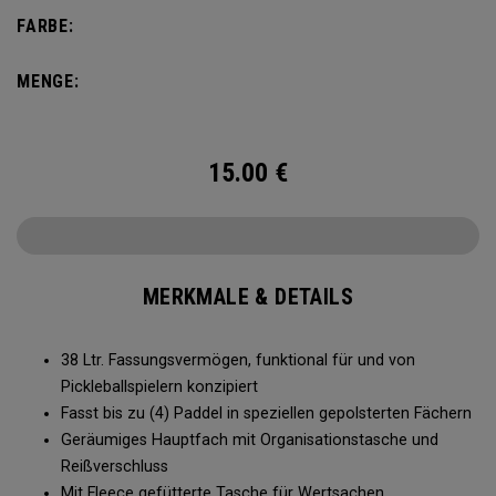
Platz für bis zu 4 Paddel, komplett mit einem eigenen
FARBE:
Schuhfach und viel Platz für all Ihre Turnier-Essentials.
MENGE:
15.00
€
MERKMALE & DETAILS
38 Ltr. Fassungsvermögen, funktional für und von
Pickleballspielern konzipiert
Fasst bis zu (4) Paddel in speziellen gepolsterten Fächern
Geräumiges Hauptfach mit Organisationstasche und
Reißverschluss
Mit Fleece gefütterte Tasche für Wertsachen