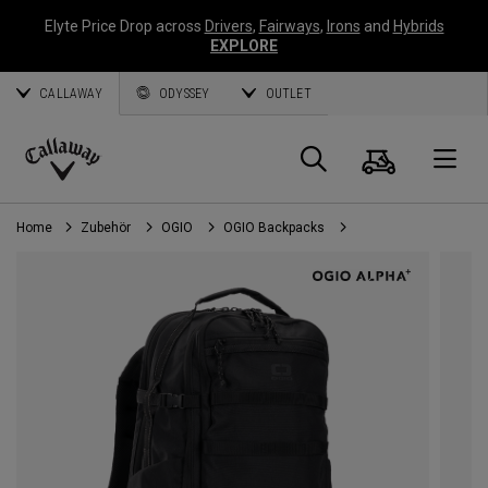
Elyte Price Drop across
Drivers
,
Fairways
,
Irons
and
Hybrids
EXPLORE
CALLAWAY
ODYSSEY
OUTLET
Warenk
Suche
O
Callaway
Golf
Home
Zubehör
OGIO
OGIO Backpacks