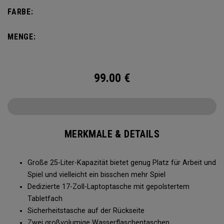
Fächer für Trinkflaschen und eine Vordertasche für
FARBE:
Zubehör – immer bereit für Ihren Wochenendausflug.
MENGE:
99.00
€
MERKMALE & DETAILS
Große 25-Liter-Kapazität bietet genug Platz für Arbeit und
Spiel und vielleicht ein bisschen mehr Spiel
Dedizierte 17-Zoll-Laptoptasche mit gepolstertem
Tabletfach
Sicherheitstasche auf der Rückseite
Zwei großvolumige Wasserflaschentaschen