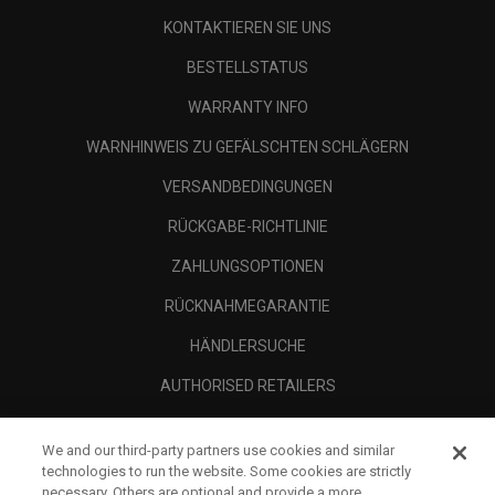
KONTAKTIEREN SIE UNS
BESTELLSTATUS
WARRANTY INFO
WARNHINWEIS ZU GEFÄLSCHTEN SCHLÄGERN
VERSANDBEDINGUNGEN
RÜCKGABE-RICHTLINIE
ZAHLUNGSOPTIONEN
RÜCKNAHMEGARANTIE
HÄNDLERSUCHE
AUTHORISED RETAILERS
SCAM AWARENESS
We and our third-party partners use cookies and similar
UNTERNEHMENSPROFIL
technologies to run the website. Some cookies are strictly
necessary. Others are optional and provide a more