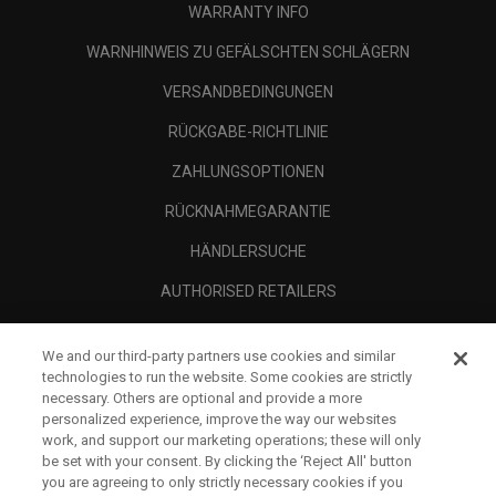
WARRANTY INFO
WARNHINWEIS ZU GEFÄLSCHTEN SCHLÄGERN
VERSANDBEDINGUNGEN
RÜCKGABE-RICHTLINIE
ZAHLUNGSOPTIONEN
RÜCKNAHMEGARANTIE
HÄNDLERSUCHE
AUTHORISED RETAILERS
SCAM AWARENESS
We and our third-party partners use cookies and similar
UNTERNEHMENSPROFIL
technologies to run the website. Some cookies are strictly
necessary. Others are optional and provide a more
RECHTLICHES-
personalized experience, improve the way our websites
work, and support our marketing operations; these will only
be set with your consent. By clicking the ‘Reject All' button
you are agreeing to only strictly necessary cookies if you