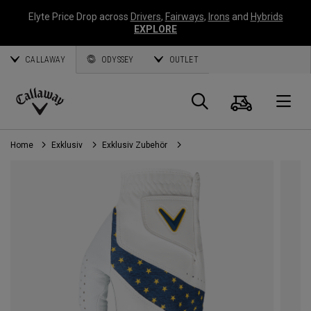
Elyte Price Drop across
Drivers
,
Fairways
,
Irons
and
Hybrids
EXPLORE
CALLAWAY
ODYSSEY
OUTLET
Warenk
Suche
O
Callaway
Golf
Home
Exklusiv
Exklusiv Zubehör