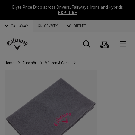
Elyte Price Drop across
Drivers
,
Fairways
,
Irons
and
Hybrids
EXPLORE
CALLAWAY
ODYSSEY
OUTLET
Warenk
Suche
O
Callaway
Golf
Home
Zubehör
Mützen & Caps