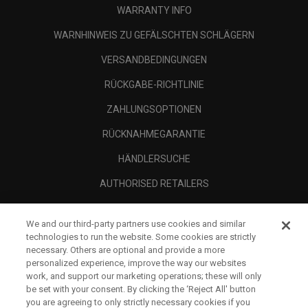
WARRANTY INFO
WARNHINWEIS ZU GEFÄLSCHTEN SCHLÄGERN
VERSANDBEDINGUNGEN
RÜCKGABE-RICHTLINIE
ZAHLUNGSOPTIONEN
RÜCKNAHMEGARANTIE
HÄNDLERSUCHE
AUTHORISED RETAILERS
SCAM AWARENESS
We and our third-party partners use cookies and similar
UNTERNEHMENSPROFIL
technologies to run the website. Some cookies are strictly
necessary. Others are optional and provide a more
RECHTLICHES-
personalized experience, improve the way our websites
work, and support our marketing operations; these will only
be set with your consent. By clicking the ‘Reject All' button
you are agreeing to only strictly necessary cookies if you