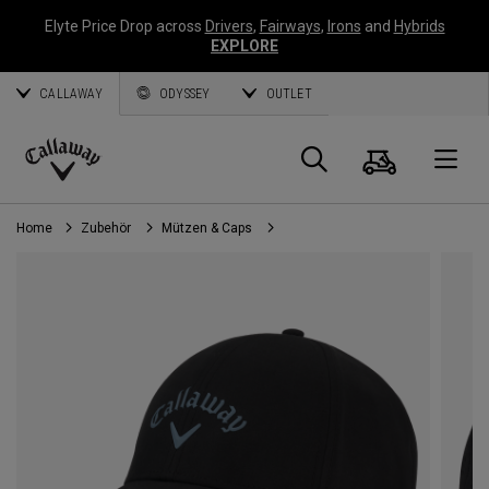
Elyte Price Drop across
Drivers
,
Fairways
,
Irons
and
Hybrids
EXPLORE
CALLAWAY
ODYSSEY
OUTLET
Warenk
Suche
O
Callaway
Golf
Home
Zubehör
Mützen & Caps