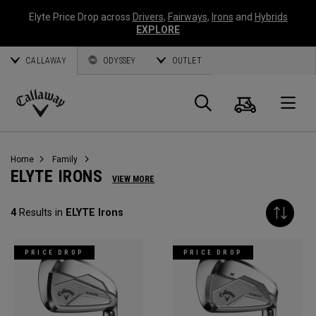
Elyte Price Drop across
Drivers
,
Fairways
,
Irons
and
Hybrids
EXPLORE
CALLAWAY
ODYSSEY
OUTLET
Warenk
Suche
O
Callaway
Golf
Home
Family
ELYTE IRONS
VIEW MORE
4
Results in
ELYTE Irons
PRICE DROP
PRICE DROP