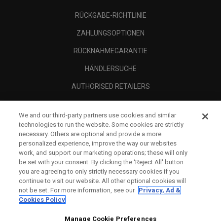
RÜCKGABE-RICHTLINIE
ZAHLUNGSOPTIONEN
RÜCKNAHMEGARANTIE
HÄNDLERSUCHE
AUTHORISED RETAILERS
SCAM AWARENESS
We and our third-party partners use cookies and similar
UNTERNEHMENSPROFIL
technologies to run the website. Some cookies are strictly
necessary. Others are optional and provide a more
RECHTLICHES-
personalized experience, improve the way our websites
work, and support our marketing operations; these will only
be set with your consent. By clicking the ‘Reject All' button
you are agreeing to only strictly necessary cookies if you
continue to visit our website. All other optional cookies will
not be set. For more information, see our
Privacy, Ad &
Cookies Policy
Manage Cookie Preferences