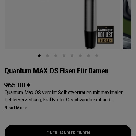
Quantum MAX OS Eisen Für Damen
965.00
€
Quantum Max OS vereint Selbstvertrauen mit maximaler
Fehlerverzeihung, kraftvoller Geschwindigkeit und
konstanter Weite – alles in einer übergroßen Form, die
Golfern helfen soll, den Ball solider über die gesamte
Schlagfläche zu treffen.
EINEN HÄNDLER FINDEN