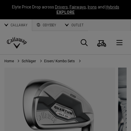
Elyte Price Drop across
Drivers
,
Fairways
,
Irons
and
Hybrids
EXPLORE
CALLAWAY
ODYSSEY
OUTLET
Warenk
Suche
O
Callaway
Golf
Home
Schläger
Eisen/ Kombo Sets