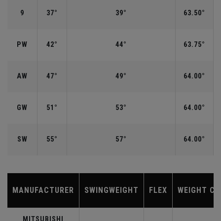
9
37°
39°
63.50°
PW
42°
44°
63.75°
AW
47°
49°
64.00°
GW
51°
53°
64.00°
SW
55°
57°
64.00°
MANUFACTURER
SWINGWEIGHT
FLEX
WEIGHT CL
MITSUBISHI