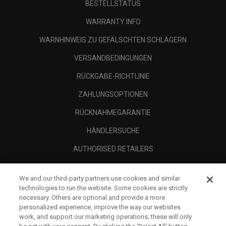
BESTELLSTATUS
WARRANTY INFO
WARNHINWEIS ZU GEFÄLSCHTEN SCHLÄGERN
VERSANDBEDINGUNGEN
RÜCKGABE-RICHTLINIE
ZAHLUNGSOPTIONEN
RÜCKNAHMEGARANTIE
HÄNDLERSUCHE
AUTHORISED RETAILERS
SCAM AWARENESS
We and our third-party partners use cookies and similar
UNTERNEHMENSPROFIL
technologies to run the website. Some cookies are strictly
necessary. Others are optional and provide a more
RECHTLICHES-
personalized experience, improve the way our websites
work, and support our marketing operations; these will only