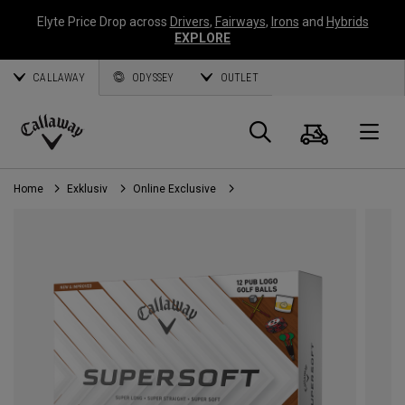
Elyte Price Drop across
Drivers
,
Fairways
,
Irons
and
Hybrids
EXPLORE
CALLAWAY
ODYSSEY
OUTLET
Warenk
Suche
O
Callaway
Golf
Home
Exklusiv
Online Exclusive