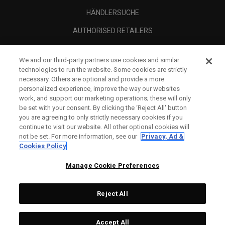
HÄNDLERSUCHE
AUTHORISED RETAILERS
SCAM AWARENESS
We and our third-party partners use cookies and similar
UNTERNEHMENSPROFIL
technologies to run the website. Some cookies are strictly
necessary. Others are optional and provide a more
RECHTLICHES-
personalized experience, improve the way our websites
work, and support our marketing operations; these will only
be set with your consent. By clicking the ‘Reject All' button
you are agreeing to only strictly necessary cookies if you
continue to visit our website. All other optional cookies will
not be set. For more information, see our
Privacy, Ad &
Cookies Policy
Manage Cookie Preferences
Reject All
©
2026
Topgolf Callaway Brands.
Accept All
Tech
CONFIGURE