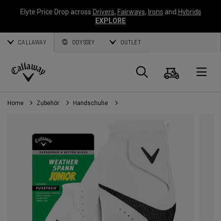
Elyte Price Drop across
Drivers
,
Fairways
,
Irons
and
Hybrids
EXPLORE
CALLAWAY
ODYSSEY
OUTLET
Warenk
Suche
O
Callaway
Golf
Home
Zubehör
Handschuhe