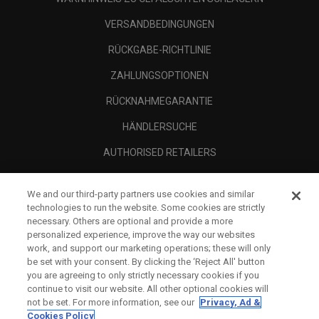
VERSANDBEDINGUNGEN
RÜCKGABE-RICHTLINIE
ZAHLUNGSOPTIONEN
RÜCKNAHMEGARANTIE
HÄNDLERSUCHE
AUTHORISED RETAILERS
SCAM AWARENESS
We and our third-party partners use cookies and similar
UNTERNEHMENSPROFIL
technologies to run the website. Some cookies are strictly
necessary. Others are optional and provide a more
RECHTLICHES-
personalized experience, improve the way our websites
work, and support our marketing operations; these will only
be set with your consent. By clicking the ‘Reject All' button
you are agreeing to only strictly necessary cookies if you
continue to visit our website. All other optional cookies will
not be set. For more information, see our
Privacy, Ad &
Cookies Policy