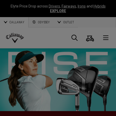
Elyte Price Drop across
Drivers
,
Fairways
,
Irons
and
Hybrids
EXPLORE
CALLAWAY
ODYSSEY
OUTLET
Warenk
Suche
O
Callaway
Golf