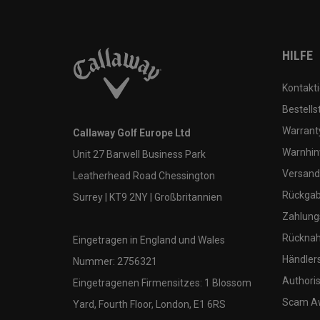
HILFE
Kontakti
Bestells
Warranty
Callaway Golf Europe Ltd
Warnhin
Unit 27 Barwell Business Park
Versand
Leatherhead Road Chessington
Rückgabe
Surrey | KT9 2NY | Großbritannien
Zahlung
Rücknah
Eingetragen in England und Wales
Händler
Nummer: 2756321
Authoris
Eingetragenen Firmensitzes: 1 Blossom
Scam A
Yard, Fourth Floor, London, E1 6RS