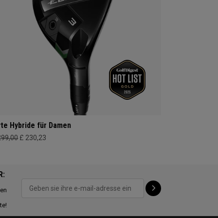
yte Hybride für Damen
299,00
£ 230,23
R:
ten
te!