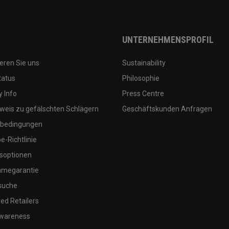
UNTERNEHMENSPROFIL
eren Sie uns
Sustainability
tatus
Philosophie
 Info
Press Centre
weis zu gefälschten Schlägern
Geschäftskunden Anfragen
bedingungen
-Richtlinie
soptionen
megarantie
suche
ed Retailers
wareness