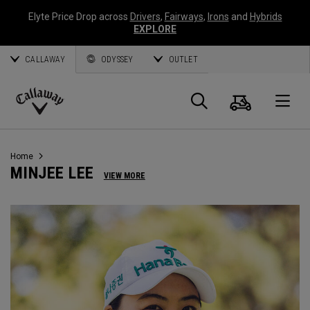
Elyte Price Drop across
Drivers
,
Fairways
,
Irons
and
Hybrids
EXPLORE
CALLAWAY
ODYSSEY
OUTLET
Warenk
Suche
O
Callaway
Golf
Home
MINJEE LEE
VIEW MORE