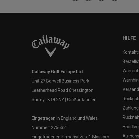
HILFE
Kontakti
Bestells
Warranty
Callaway Golf Europe Ltd
Warnhin
Unit 27 Barwell Business Park
Versand
Leatherhead Road Chessington
Rückgabe
Surrey | KT9 2NY | Großbritannien
Zahlung
Rücknah
Eingetragen in England und Wales
Händler
Nummer: 2756321
Authoris
Eingetragenen Firmensitzes: 1 Blossom