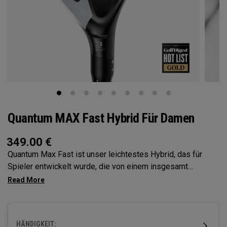
Quantum MAX Fast Hybrid Für Damen
349.00
€
Quantum Max Fast ist unser leichtestes Hybrid, das für
Spieler entwickelt wurde, die von einem insgesamt
leichteren Setup profitieren. Vom Schlägerkopf bis zum
Griff ist jede Komponente so konstruiert, dass sie das
Schwingen erleichtert, während ein hohes Trägheitsmoment
und ein flaches Schlagflächenprofil einen leichten Ballstart,
HÄNDIGKEIT: