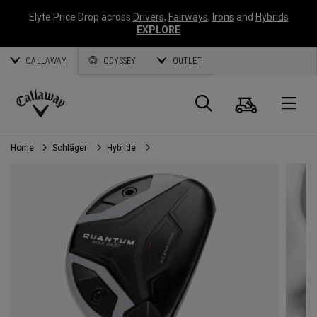
Elyte Price Drop across
Drivers
,
Fairways
,
Irons
and
Hybrids
EXPLORE
CALLAWAY
ODYSSEY
OUTLET
Warenk
Suche
O
Callaway
Golf
Home
Schläger
Hybride