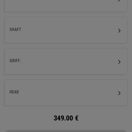
eine höhere Flugbahn und einen gleichmäßigen Ballkontakt
fördern.
SHAFT
GRIFF:
HEAD
349.00
€