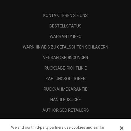
KONTAKTIEREN SIE UNS
BESTELLSTATUS
WARRANTY INFO
WARNHINWEIS ZU GEFÄLSCHTEN SCHLÄGERN
VERSANDBEDINGUNGEN
RÜCKGABE-RICHTLINIE
ZAHLUNGSOPTIONEN
RÜCKNAHMEGARANTIE
HÄNDLERSUCHE
AUTHORISED RETAILERS
SCAM AWARENESS
We and our third-party partners use cookies and similar