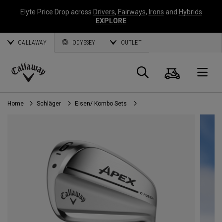
Elyte Price Drop across
Drivers
,
Fairways
,
Irons
and
Hybrids
EXPLORE
CALLAWAY
ODYSSEY
OUTLET
Warenk
Suche
O
Callaway
Golf
Home
Schläger
Eisen/ Kombo Sets