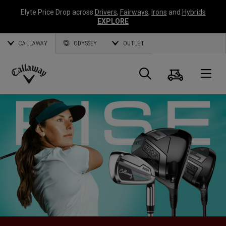
Elyte Price Drop across
Drivers
,
Fairways
,
Irons
and
Hybrids
EXPLORE
CALLAWAY
ODYSSEY
OUTLET
Warenk
Suche
O
Callaway
Golf