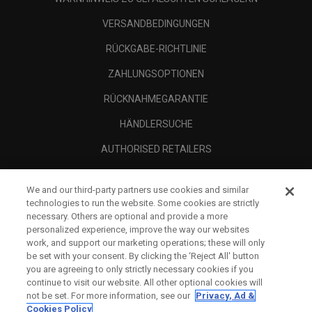
VERSANDBEDINGUNGEN
RÜCKGABE-RICHTLINIE
ZAHLUNGSOPTIONEN
RÜCKNAHMEGARANTIE
HÄNDLERSUCHE
AUTHORISED RETAILERS
SCAM AWARENESS
We and our third-party partners use cookies and similar
UNTERNEHMENSPROFIL
technologies to run the website. Some cookies are strictly
necessary. Others are optional and provide a more
RECHTLICHES-
personalized experience, improve the way our websites
work, and support our marketing operations; these will only
be set with your consent. By clicking the ‘Reject All' button
you are agreeing to only strictly necessary cookies if you
continue to visit our website. All other optional cookies will
not be set. For more information, see our
Privacy, Ad &
Cookies Policy