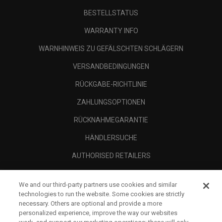
BESTELLSTATUS
WARRANTY INFO
WARNHINWEIS ZU GEFÄLSCHTEN SCHLÄGERN
VERSANDBEDINGUNGEN
RÜCKGABE-RICHTLINIE
ZAHLUNGSOPTIONEN
RÜCKNAHMEGARANTIE
HÄNDLERSUCHE
AUTHORISED RETAILERS
SCAM AWARENESS
We and our third-party partners use cookies and similar
UNTERNEHMENSPROFIL
technologies to run the website. Some cookies are strictly
necessary. Others are optional and provide a more
RECHTLICHES-
personalized experience, improve the way our websites