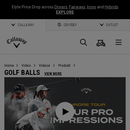
Elyte Price Drop across
Drivers
,
Fairways
,
Irons
and
Hybrids
EXPLORE
CALLAWAY
ODYSSEY
OUTLET
Warenk
Suche
O
Callaway
Golf
Home
Video
Videos
Produkt
GOLF BALLS
VIEW MORE