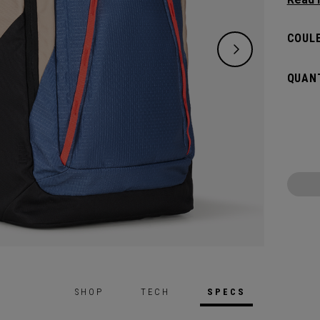
déplac
d'enfa
COULE
Missio
vous p
QUANT
organi
SHOP
TECH
SPECS