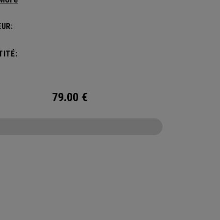
ements. Vous organiser est désormais un jeu
nt avec notre nouveau système d'organisation
UR:
n contrôle. Ce compagnon de voyage idéal
ermettra d'emporter l'essentiel tout en restant
ITÉ:
sé.
79.00
€
CONFIGURE