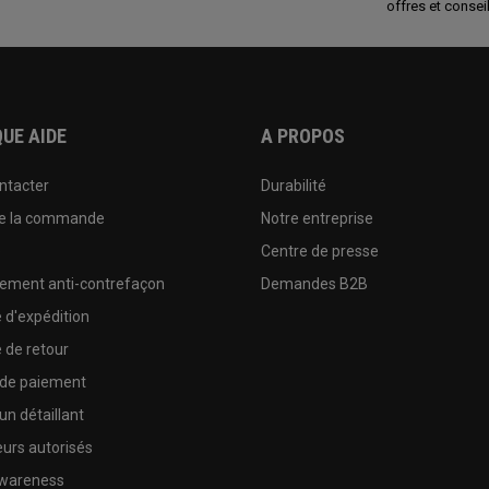
offres et conseil
UE AIDE
A PROPOS
ntacter
Durabilité
de la commande
Notre entreprise
e
Centre de presse
sement anti-contrefaçon
Demandes B2B
e d'expédition
e de retour
 de paiement
un détaillant
urs autorisés
wareness