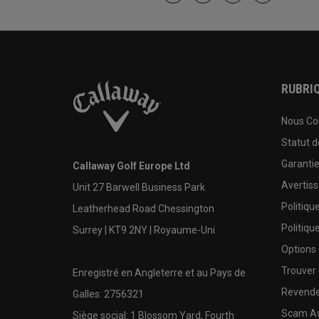
RUBRIQ
Nous Co
Statut 
Garanti
Callaway Golf Europe Ltd
Avertis
Unit 27 Barwell Business Park
Politiqu
Leatherhead Road Chessington
Politiqu
Surrey | KT9 2NY | Royaume-Uni
Options
Trouver 
Enregistré en Angleterre et au Pays de
Revende
Galles: 2756321
Scam A
Siège social: 1 Blossom Yard, Fourth