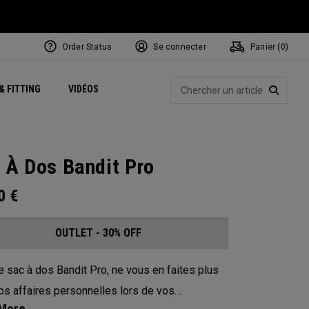
Order Status
Se connecter
Panier (
0
)
Centres de Performance
tum
 Juillet
ets
Exclusive Mavrik Complete Sets
Exclusivités - Balles de Golf
NEW Headwear
Women's Golf Balls
Rech
& FITTING
VIDÉOS
Régionaux
Golf
e
Exclusivités - Accessoires
Pass It On
RECHE
 À Dos Bandit Pro
00
€
OUTLET - 30% OFF
e sac à dos Bandit Pro, ne vous en faites plus
os affaires personnelles lors de vos