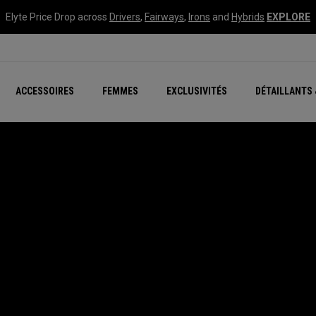
Elyte Price Drop across
Drivers
,
Fairways
,
Irons
and
Hybrids
EXPLORE
tées
ccessoires
Nouvelle série – Quan
Famille Chrome Soft
Chrome Tour : Majeur De
New - REVA Complete S
Online Selector Tools
ACCESSOIRES
FEMMES
EXCLUSIVITÉS
DÉTAILLANTS 
Exclusivités - Balles de 
Callaway Clubhouse Liv