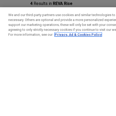
4
Results in
REVA Rise
We and our third-party partners use cookies and similar technologies to 
necessary. Others are optional and provide a more personalized experi
support our marketing operations; these will only be set with your consent
agreeing to only strictly necessary cookies if you continue to visit our we
For more information, see our
Privacy, Ad & Cookies Policy
Driver REVA RISE
£ 549,00
£ 469,00