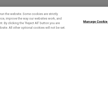
run the website. Some cookies are strictly
ence, improve the way our websites work, and
Manage Cookie
. By clicking the ‘Reject All' button you are
bsite. All other optional cookies will not be set.
Fers REVA RISE
Bo
Fer à l'unité à partir de £ 171,00
£ 