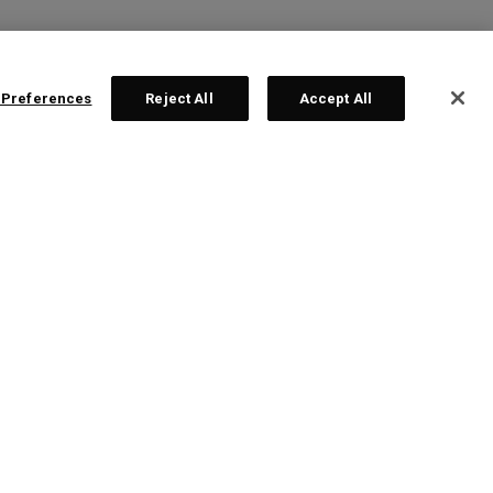
 Preferences
Reject All
Accept All
is de parcours REVA RISE
349,00
£ 289,00