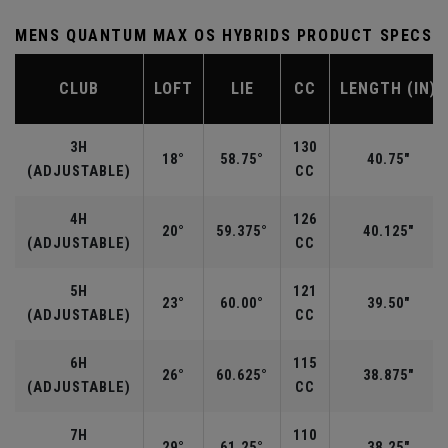
MENS QUANTUM MAX OS HYBRIDS PRODUCT SPECS
CLUB
LOFT
LIE
CC
LENGTH (IN)
3H
130
18°
58.75°
40.75"
(ADJUSTABLE)
CC
4H
126
20°
59.375°
40.125"
(ADJUSTABLE)
CC
5H
121
23°
60.00°
39.50"
(ADJUSTABLE)
CC
6H
115
26°
60.625°
38.875"
(ADJUSTABLE)
CC
7H
110
29°
61.25°
38.25"