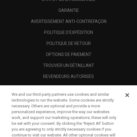
GARANTIE
AVERTISSEMENT ANTI-CONTREFAÇON
POLITIQUE D'EXPÉDITION
POLITIQUE DE RETOUR
OPTIONS DE PAIEMENT
TROUVER UN DÉTAILLANT
REVENDEURS AUTORISÉS
SCAM AWARENESS
We and our third-party partners use cookies and similar
A PROPOS
technologies to run the website. Some cookies are strictly
necessary. Others are optional and provide a more
MENTIONS LÉGALES
personalized experience, improve the way our websites
work, and support our marketing operations; these will only
be set with your consent. By clicking the ‘Reject All' button
you are agreeing to only strictly necessary cookies if you
continue to visit our website. All other optional cookies will