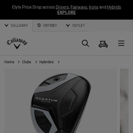
Elyte Price Drop across
Drivers
,
Fairways
,
Irons
and
Hybrids
EXPLORE
CALLAWAY
ODYSSEY
OUTLET
Panier
Recherch
O
Callaway
Golf
Home
Clubs
Hybrides