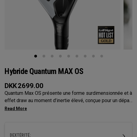
Hybride Quantum MAX OS
DKK
2699.00
Quantum Max OS présente une forme surdimensionnée et à
effet draw au moment d’inertie élevé, conçue pour un départ
de balle facile et une tolérance maximale. Idéal pour les
golfeurs qui enchaînent les coups ratés vers ou qui ont
besoin d’aide pour faire décoller la balle.
DEXTÉRITÉ: