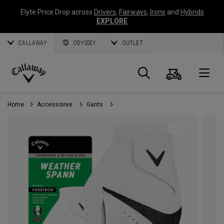
Elyte Price Drop across
Drivers
,
Fairways
,
Irons
and
Hybrids
EXPLORE
CALLAWAY
ODYSSEY
OUTLET
Panier
Recherch
O
Callaway
Golf
Home
Accessoires
Gants