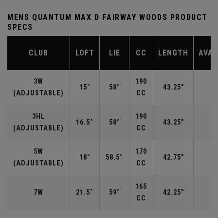
MENS QUANTUM MAX D FAIRWAY WOODS PRODUCT
SPECS
CLUB
LOFT
LIE
CC
LENGTH
AVAI
3W
190
15°
58°
43.25"
R
(ADJUSTABLE)
CC
3HL
190
16.5°
58°
43.25"
(ADJUSTABLE)
CC
5W
170
18°
58.5°
42.75"
R
(ADJUSTABLE)
CC
165
7W
21.5°
59°
42.25"
CC