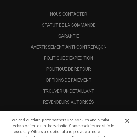
NOUS CONTACTER
STATUT DE LA COMMANDE
GARANTIE
AVERTISSEMENT ANTI-CONTREFAÇON
POLITIQUE D'EXPÉDITION
POLITIQUE DE RETOUR
OPTIONS DE PAIEMENT
TROUVER UN DÉTAILLANT
REVENDEURS AUTORISÉS
SCAM AWARENESS
We and our third-party partners use cookies and similar
A PROPOS
technologies to run the website. Some cookies are strictly
necessary. Others are optional and provide a more
MENTIONS LÉGALES