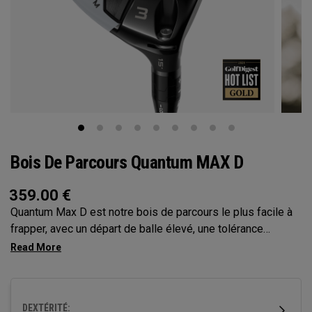
Bois De Parcours Quantum MAX D
359.00
€
Quantum Max D est notre bois de parcours le plus facile à
frapper, avec un départ de balle élevé, une tolérance
maximale et un léger draw. Son empreinte plus grande et sa
face moins profonde favorisent un départ de balle facile et
une exécution naturelle et carrée, le tout avec une forme qui
renforce la confiance.
DEXTÉRITÉ: