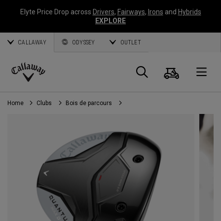
Elyte Price Drop across
Drivers
,
Fairways
,
Irons
and
Hybrids
EXPLORE
CALLAWAY
ODYSSEY
OUTLET
Panier
Recherch
O
Callaway
Golf
Home
Clubs
Bois de parcours