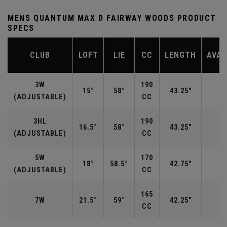
MENS QUANTUM MAX D FAIRWAY WOODS PRODUCT
SPECS
CLUB
LOFT
LIE
CC
LENGTH
AVAI
3W
190
15°
58°
43.25"
R
(ADJUSTABLE)
CC
3HL
190
16.5°
58°
43.25"
(ADJUSTABLE)
CC
5W
170
18°
58.5°
42.75"
R
(ADJUSTABLE)
CC
165
7W
21.5°
59°
42.25"
CC