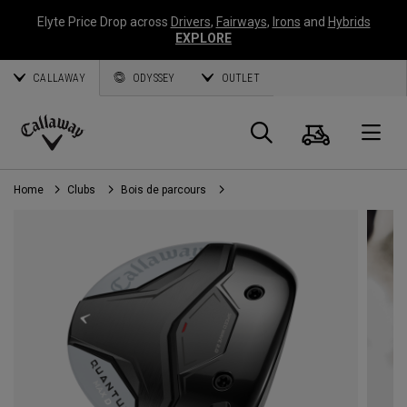
Elyte Price Drop across
Drivers
,
Fairways
,
Irons
and
Hybrids
EXPLORE
CALLAWAY
ODYSSEY
OUTLET
Panier
Recherch
O
Callaway
Golf
Home
Clubs
Bois de parcours