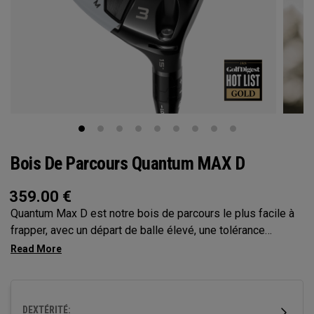
Bois De Parcours Quantum MAX D
359.00
€
Quantum Max D est notre bois de parcours le plus facile à
frapper, avec un départ de balle élevé, une tolérance
maximale et un léger draw. Son empreinte plus grande et sa
face moins profonde favorisent un départ de balle facile et
une exécution naturelle et carrée, le tout avec une forme qui
renforce la confiance.
DEXTÉRITÉ: