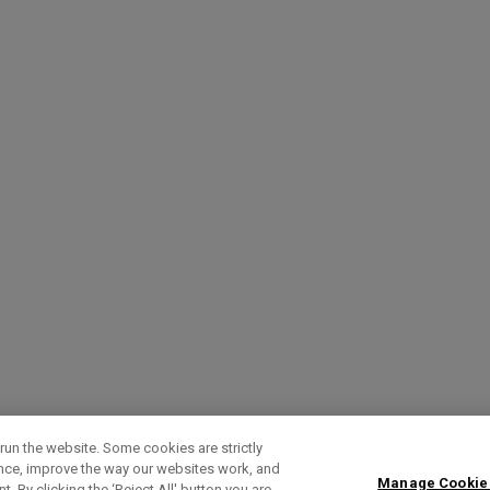
run the website. Some cookies are strictly
ence, improve the way our websites work, and
Manage Cookie
. By clicking the ‘Reject All' button you are