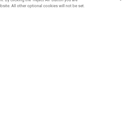
bsite. All other optional cookies will not be set.
ABONNEZ-VOUS À NOTRE NEWSLETTE
Rejoignez l'équipe Callaway pour ne rien manquer de nos produi
offres et conseil
UE AIDE
A PROPOS
ntacter
Durabilité
de la commande
Notre entreprise
e
Centre de presse
sement anti-contrefaçon
Demandes B2B
e d'expédition
e de retour