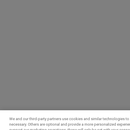
We and our third-party partners use cookies and similar technologies to 
necessary. Others are optional and provide a more personalized experi
support our marketing operations; these will only be set with your consent