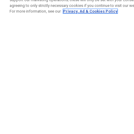
agreeing to only strictly necessary cookies if you continue to visit our we
For more information, see our
Privacy, Ad & Cookies Policy
GET SOCIAL
RUBRIQ
Nous Co
Statut 
Garanti
Callaway Golf Europe Ltd
Avertis
Unit 27 Barwell Business Park
Politiqu
Leatherhead Road Chessington
Politiqu
Surrey | KT9 2NY | Royaume-Uni