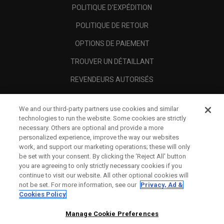
POLITIQUE D'EXPÉDITION
POLITIQUE DE RETOUR
OPTIONS DE PAIEMENT
TROUVER UN DÉTAILLANT
REVENDEURS AUTORISÉS
SCAM AWARENESS
We and our third-party partners use cookies and similar
A PROPOS
technologies to run the website. Some cookies are strictly
necessary. Others are optional and provide a more
MENTIONS LÉGALES
personalized experience, improve the way our websites
work, and support our marketing operations; these will only
be set with your consent. By clicking the ‘Reject All' button
you are agreeing to only strictly necessary cookies if you
continue to visit our website. All other optional cookies will
not be set. For more information, see our
Privacy, Ad &
Cookies Policy
Manage Cookie Preferences