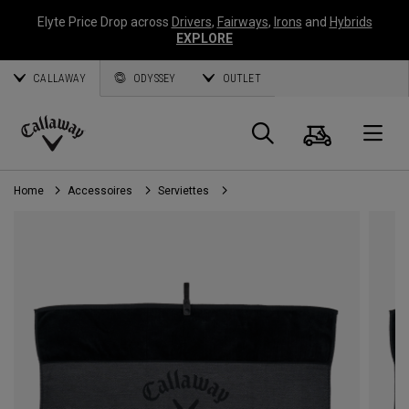
Elyte Price Drop across
Drivers
,
Fairways
,
Irons
and
Hybrids
EXPLORE
CALLAWAY
ODYSSEY
OUTLET
Panier
Recherch
O
Callaway
Golf
Home
Accessoires
Serviettes