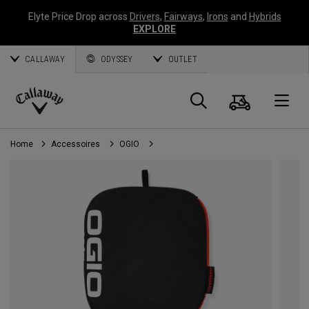
Elyte Price Drop across
Drivers
,
Fairways
,
Irons
and
Hybrids
EXPLORE
CALLAWAY
ODYSSEY
OUTLET
Panier
Recherch
O
Callaway
Golf
Home
Accessoires
OGIO