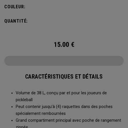
4 raquettes et comporte un compartiment à chaussures
COULEUR:
ainsi que tout l’espace nécessaire pour ranger vos affaires
de sport.
QUANTITÉ:
15.00
€
CARACTÉRISTIQUES ET DÉTAILS
Volume de 38 L, conçu par et pour les joueurs de
pickleball
Peut contenir jusqu’à (4) raquettes dans des poches
spécialement rembourrées
Grand compartiment principal avec poche de rangement
zippée