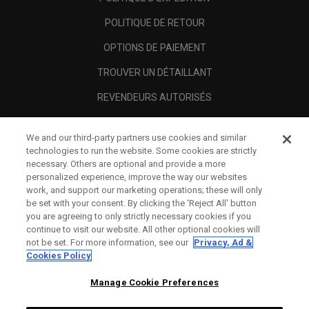
POLITIQUE DE RETOUR
OPTIONS DE PAIEMENT
TROUVER UN DÉTAILLANT
REVENDEURS AUTORISÉS
SCAM AWARENESS
We and our third-party partners use cookies and similar
A PROPOS
technologies to run the website. Some cookies are strictly
necessary. Others are optional and provide a more
MENTIONS LÉGALES
personalized experience, improve the way our websites
work, and support our marketing operations; these will only
be set with your consent. By clicking the ‘Reject All' button
you are agreeing to only strictly necessary cookies if you
continue to visit our website. All other optional cookies will
not be set. For more information, see our
Privacy, Ad &
Cookies Policy
Manage Cookie Preferences