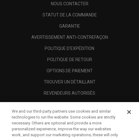
NOUS CONTACTER
STATUT DE LA COMMANDE
GARANTIE
AVERTISSEMENT ANTI-CONTREFAÇON
POLITIQUE D'EXPÉDITION
POLITIQUE DE RETOUR
OPTIONS DE PAIEMENT
TROUVER UN DÉTAILLANT
REVENDEURS AUTORISÉS
SCAM AWARENESS
We and our third-party partners use cookies and similar
A PROPOS
technologies to run the website. Some cookies are strictly
necessary. Others are optional and provide a more
MENTIONS LÉGALES
personalized experience, improve the way our websites
work, and support our marketing operations; these will only