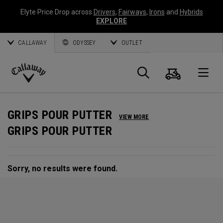
Elyte Price Drop across
Drivers
,
Fairways
,
Irons
and
Hybrids
EXPLORE
CALLAWAY
ODYSSEY
OUTLET
Panier
Recherch
O
Callaway
Golf
GRIPS POUR PUTTER
VIEW MORE
GRIPS POUR PUTTER
Sorry, no results were found.