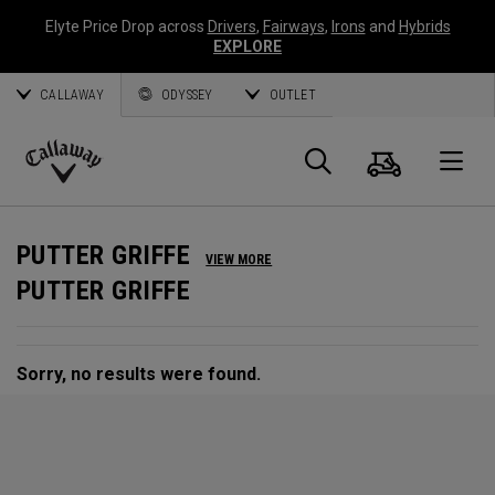
Elyte Price Drop across
Drivers
,
Fairways
,
Irons
and
Hybrids
EXPLORE
CALLAWAY
ODYSSEY
OUTLET
Warenk
Suche
O
Callaway
Golf
PUTTER GRIFFE
VIEW MORE
PUTTER GRIFFE
Sorry, no results were found.