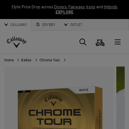
Elyte Price Drop across
Drivers
,
Fairways
,
Irons
and
Hybrids
EXPLORE
CALLAWAY
ODYSSEY
OUTLET
Panier
Recherch
O
Callaway
Golf
Home
Balles
Chrome Tour