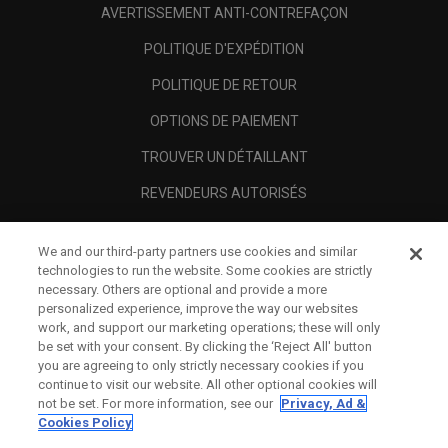
AVERTISSEMENT ANTI-CONTREFAÇON
POLITIQUE D'EXPÉDITION
POLITIQUE DE RETOUR
OPTIONS DE PAIEMENT
TROUVER UN DÉTAILLANT
REVENDEURS AUTORISÉS
SCAM AWARENESS
We and our third-party partners use cookies and similar
A PROPOS
technologies to run the website. Some cookies are strictly
necessary. Others are optional and provide a more
MENTIONS LÉGALES
personalized experience, improve the way our websites
work, and support our marketing operations; these will only
be set with your consent. By clicking the ‘Reject All' button
you are agreeing to only strictly necessary cookies if you
continue to visit our website. All other optional cookies will
not be set. For more information, see our
Privacy, Ad &
Cookies Policy