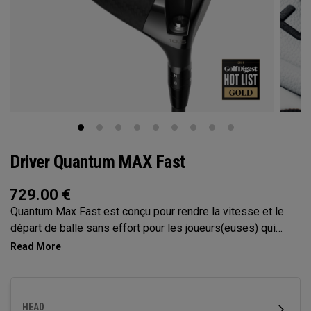
Driver Quantum MAX Fast
729.00
€
Quantum Max Fast est conçu pour rendre la vitesse et le
départ de balle sans effort pour les joueurs(euses) qui
bénéficieraient d’un club plus léger, avec un design à
moment d’inertie élevé et léger, une face plus plate qui aide
à générer de la vitesse. Il est doté de notre Face Tri-Force
et de la cartographie de la face par l’IA nouvelle génération,
HEAD