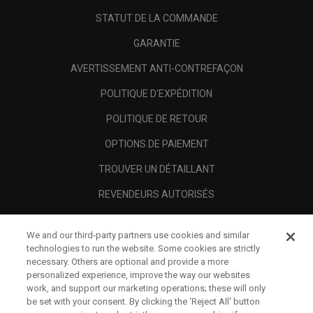
STATUT DE LA COMMANDE
GARANTIE
AVERTISSEMENT ANTI-CONTREFAÇON
POLITIQUE D'EXPÉDITION
POLITIQUE DE RETOUR
OPTIONS DE PAIEMENT
TROUVER UN DÉTAILLANT
REVENDEURS AUTORISÉS
SCAM AWARENESS
We and our third-party partners use cookies and similar
A PROPOS
technologies to run the website. Some cookies are strictly
necessary. Others are optional and provide a more
MENTIONS LÉGALES
personalized experience, improve the way our websites
work, and support our marketing operations; these will only
be set with your consent. By clicking the ‘Reject All' button