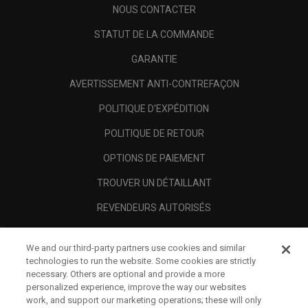
NOUS CONTACTER
STATUT DE LA COMMANDE
GARANTIE
AVERTISSEMENT ANTI-CONTREFAÇON
POLITIQUE D'EXPÉDITION
POLITIQUE DE RETOUR
OPTIONS DE PAIEMENT
TROUVER UN DÉTAILLANT
REVENDEURS AUTORISÉS
SCAM AWARENESS
We and our third-party partners use cookies and similar
A PROPOS
technologies to run the website. Some cookies are strictly
necessary. Others are optional and provide a more
MENTIONS LÉGALES
personalized experience, improve the way our websites
work, and support our marketing operations; these will only