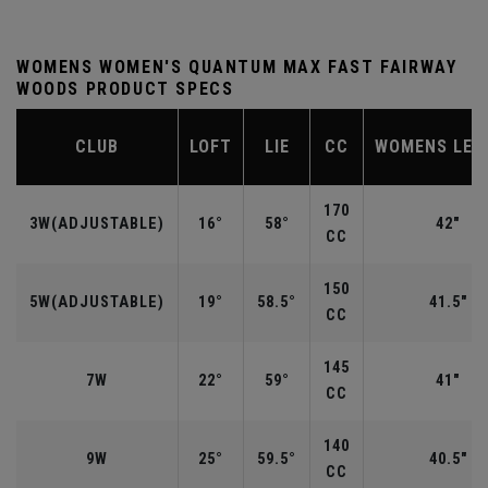
WOMENS WOMEN'S QUANTUM MAX FAST FAIRWAY
WOODS PRODUCT SPECS
CLUB
LOFT
LIE
CC
WOMENS LEN
170
3W(ADJUSTABLE)
16°
58°
42"
CC
150
5W(ADJUSTABLE)
19°
58.5°
41.5"
CC
145
7W
22°
59°
41"
CC
140
9W
25°
59.5°
40.5"
CC