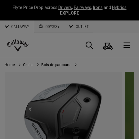
Elyte Price Drop across
Drivers
,
Fairways
,
Irons
and
Hybrids
EXPLORE
CALLAWAY
ODYSSEY
OUTLET
Panier
Recherch
O
Callaway
Golf
Home
Clubs
Bois de parcours