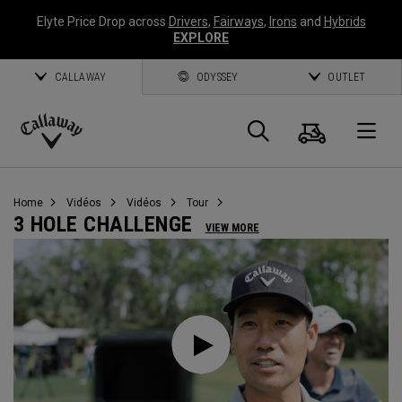
Elyte Price Drop across
Drivers
,
Fairways
,
Irons
and
Hybrids
EXPLORE
CALLAWAY
ODYSSEY
OUTLET
Panier
Recherch
O
Callaway
Golf
Home
Vidéos
Vidéos
Tour
3 HOLE CHALLENGE
VIEW MORE