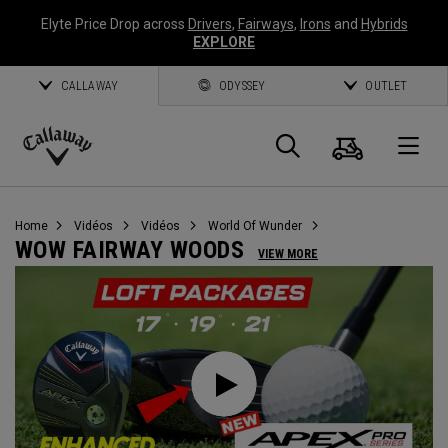
Elyte Price Drop across
Drivers
,
Fairways
,
Irons
and
Hybrids
EXPLORE
CALLAWAY
ODYSSEY
OUTLET
Panier
Recherch
O
Callaway
Golf
Home
Vidéos
Vidéos
World Of Wunder
WOW FAIRWAY WOODS
VIEW MORE