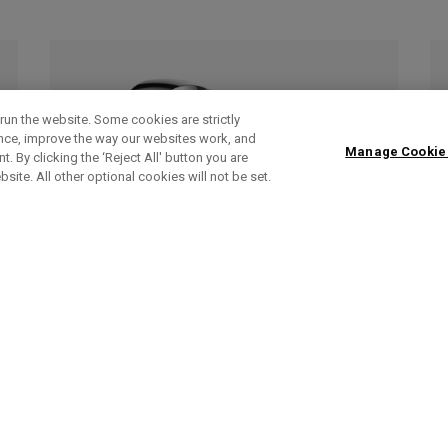
run the website. Some cookies are strictly
ence, improve the way our websites work, and
Manage Cookie
. By clicking the ‘Reject All' button you are
bsite. All other optional cookies will not be set.
Fers Apex Ai150
Fe
Fer à l'unité à partir de £ 200,00
Fer