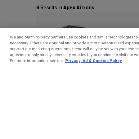
8
Results in
Apex Ai Irons
We and our third-party partners use cookies and similar technologies to 
necessary. Others are optional and provide a more personalized experi
support our marketing operations; these will only be set with your consent
agreeing to only strictly necessary cookies if you continue to visit our we
For more information, see our
Privacy, Ad & Cookies Policy
Fers Apex Utility
Fer à l'unité à partir de £ 279,00