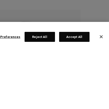
 Preferences
Reject All
Accept All
rs Apex Ti Fusion 250
 à l'unité à partir de £ 417,00