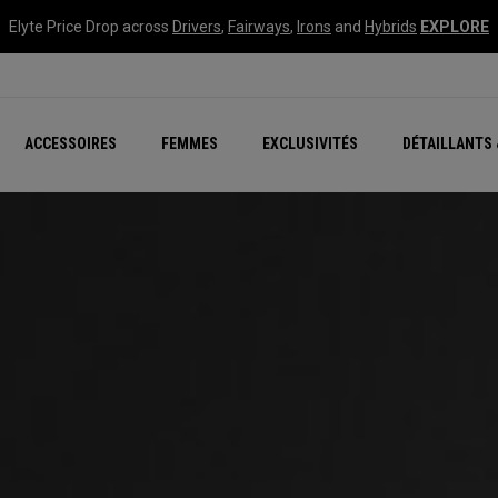
Elyte Price Drop across
Drivers
,
Fairways
,
Irons
and
Hybrids
EXPLORE
tées
ccessoires
Nouvelle série – Quan
Famille Chrome Soft
Chrome Tour : Majeur De
New - REVA Complete S
Online Selector Tools
ACCESSOIRES
FEMMES
EXCLUSIVITÉS
DÉTAILLANTS 
Exclusivités - Balles de 
Callaway Clubhouse Liv