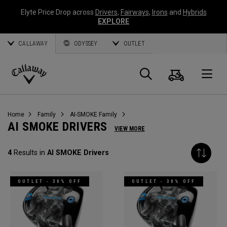
Elyte Price Drop across
Drivers
,
Fairways
,
Irons
and
Hybrids
EXPLORE
CALLAWAY
ODYSSEY
OUTLET
Warenk
Suche
O
Callaway
Golf
Home
Family
AI-SMOKE Family
AI SMOKE DRIVERS
VIEW MORE
4
Results in
AI SMOKE Drivers
OUTLET - 30% OFF
OUTLET - 30% OFF