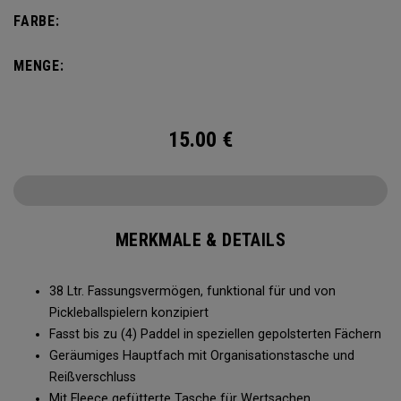
Platz für bis zu 4 Paddel, komplett mit einem eigenen
FARBE:
Schuhfach und viel Platz für all Ihre Turnier-Essentials.
MENGE:
15.00
€
MERKMALE & DETAILS
38 Ltr. Fassungsvermögen, funktional für und von
Pickleballspielern konzipiert
Fasst bis zu (4) Paddel in speziellen gepolsterten Fächern
Geräumiges Hauptfach mit Organisationstasche und
Reißverschluss
Mit Fleece gefütterte Tasche für Wertsachen