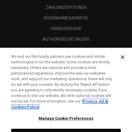
ZAHLUNGSOPTIONEN
RÜCKNAHMEGARANTIE
HÄNDLERSUCHE
AUTHORISED RETAILERS
SCAM AWARENESS
We and our third-party partners use cookies and similar
UNTERNEHMENSPROFIL
technologies to run the website. Some cookies are strictly
necessary. Others are optional and provide a more
RECHTLICHES-
personalized experience, improve the way our websites
work, and support our marketing operations; these will only
be set with your consent. By clicking the ‘Reject All' button
you are agreeing to only strictly necessary cookies if you
continue to visit our website. All other optional cookies will
not be set. For more information, see our
Privacy, Ad &
Cookies Policy
Manage Cookie Preferences